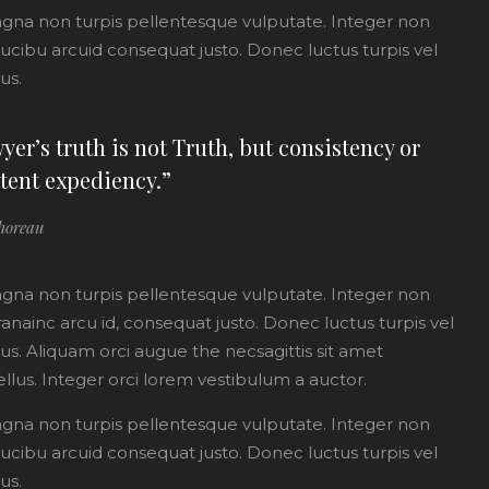
gna non turpis pellentesque vulputate. Integer non
aucibu arcuid consequat justo. Donec luctus turpis vel
us.
yer’s truth is not Truth, but consistency or
tent expediency.”
horeau
gna non turpis pellentesque vulputate. Integer non
anainc arcu id, consequat justo. Donec luctus turpis vel
s. Aliquam orci augue the necsagittis sit amet
lus. Integer orci lorem vestibulum a auctor.
agna non turpis pellentesque vulputate. Integer non
aucibu arcuid consequat justo. Donec luctus turpis vel
us.