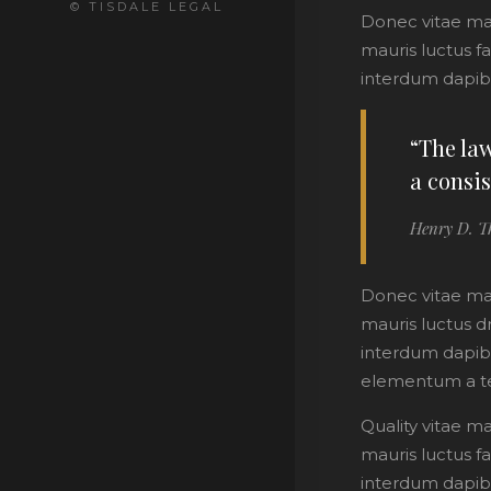
© TISDALE LEGAL
Donec vitae ma
mauris luctus f
interdum dapib
“The law
a consis
Henry D. T
Donec vitae ma
mauris luctus dr
interdum dapibu
elementum a tel
Quality vitae m
mauris luctus f
interdum dapib