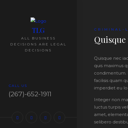
TLG
CRIMINAL-
Quisque 
ALL BUSINESS
DECISIONS ARE LEGAL
DECISIONS
Quisque nec ia
quis maximus qu
condimentum. M
facilisis quam 
CALL US
imperdiet eu lo
(267)-652-1911
Integer non mau
luctus turpis ve
amet, elementum
selibero desti