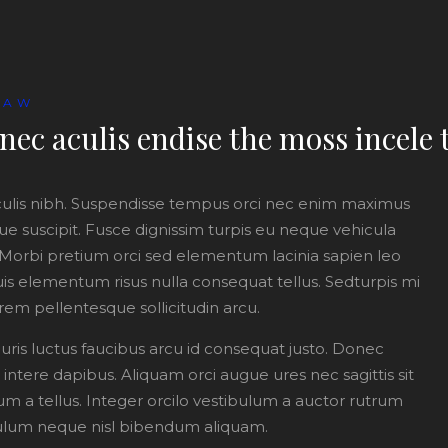
LAW
nec aculis endise the moss ince
culis nibh. Suspendisse tempus orci nec enim maximus
e suscipit. Fusce dignissim turpis eu neque vehicula
orbi pretium orci sed elementum lacinia sapien leo
quis elementum risus nulla consequat tellus. Sedturpis mi
rem pellentesque sollicitudin arcu.
ris luctus faucibus arcu id consequat justo. Donec
l intere dapibus. Aliquam orci augue ures nec sagittis sit
 a tellus. Integer orcilo vestibulum a auctor rutrum
bulum neque nisl bibendum aliquam.